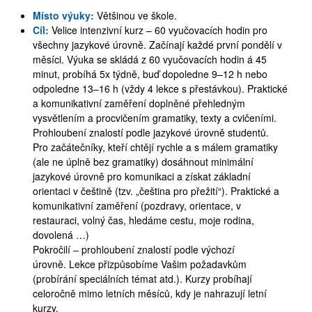
Místo výuky:
Většinou ve škole.
Cíl:
Velice intenzivní kurz – 60 vyučovacích hodin pro
všechny jazykové úrovně. Začínají každé první pondělí v
měsíci. Výuka se skládá z 60 vyučovacích hodin á 45
minut, probíhá 5x týdně, buď dopoledne 9–12 h nebo
odpoledne 13–16 h (vždy 4 lekce s přestávkou). Praktické
a komunikativní zaměření doplněné přehledným
vysvětlením a procvičením gramatiky, texty a cvičeními.
Prohloubení znalostí podle jazykové úrovně studentů.
Pro začátečníky, kteří chtějí rychle a s málem gramatiky
(ale ne úplně bez gramatiky) dosáhnout minimální
jazykové úrovně pro komunikaci a získat základní
orientaci v češtině (tzv. „čeština pro přežití“). Praktické a
komunikativní zaměření (pozdravy, orientace, v
restauraci, volný čas, hledáme cestu, moje rodina,
dovolená …)
Pokročilí – prohloubení znalostí podle výchozí
úrovně. Lekce přizpůsobíme Vašim požadavkům
(probírání speciálních témat atd.). Kurzy probíhají
celoročně mimo letních měsíců, kdy je nahrazují letní
kurzy.