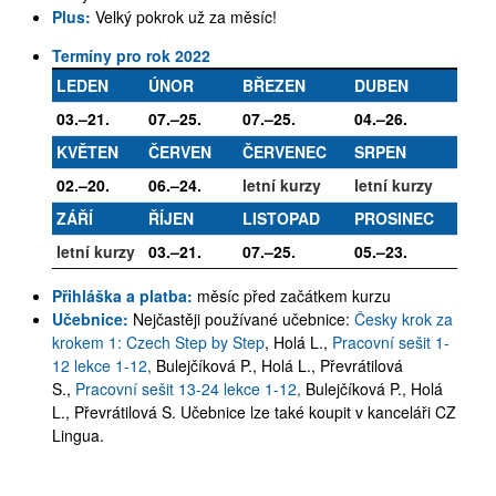
Plus:
Velký pokrok už za měsíc!
Termíny pro rok 2022
LEDEN
ÚNOR
BŘEZEN
DUBEN
03.–21.
07.–25.
07.–25.
04.–26.
KVĚTEN
ČERVEN
ČERVENEC
SRPEN
02.–20.
06.–24.
letní kurzy
letní kurzy
ZÁŘÍ
ŘÍJEN
LISTOPAD
PROSINEC
letní kurzy
03.–21.
07.–25.
05.–23.
Přihláška a platba:
měsíc před začátkem kurzu
Učebnice:
Nejčastěji používané učebnice:
Česky krok za
krokem 1: Czech Step by Step
, Holá L.,
Pracovní sešit 1-
12 lekce 1-12
,
Bulejčíková P., Holá L., Převrátilová
S.,
Pracovní sešit 13-24 lekce 1-12
,
Bulejčíková P., Holá
L., Převrátilová S. Učebnice lze také koupit v kanceláři CZ
Lingua.