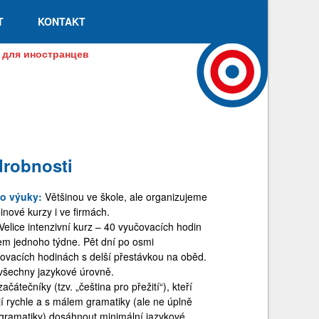
T
KONTAKT
ык для иностранцев
robnosti
to výuky:
Většinou ve škole, ale organizujeme
inové kurzy i ve firmách.
Velice intenzivní kurz – 40 vyučovacích hodin
m jednoho týdne. Pět dní po osmi
ovacích hodinách s delší přestávkou na oběd.
všechny jazykové úrovně.
začátečníky (tzv. „čeština pro přežití“), kteří
jí rychle a s málem gramatiky (ale ne úplně
gramatiky) dosáhnout minimální jazykové