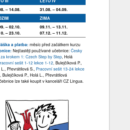
O III
LÉTO IV
08. – 14.08.
31.08. – 04.09.
DZIM
ZIMA
09. – 02.10.
09.11. – 13.11.
10. – 23.10.
07.12. – 11.12.
láška a platba:
měsíc před začátkem kurzu
bnice:
Nejčastěji používané učebnice:
Česky
 za krokem 1: Czech Step by Step
, Holá
racovní sešit 1-12 lekce 1-12
,
Bulejčíková P.,
 L., Převrátilová S.,
Pracovní sešit 13-24 lekce
2
,
Bulejčíková P., Holá L., Převrátilová
čebnice lze také koupit v kanceláři CZ Lingua.