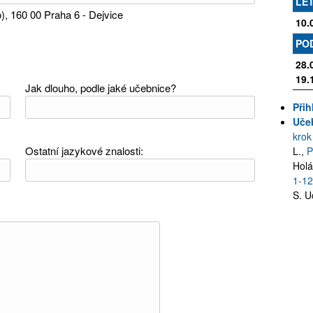
LÉT
), 160 00 Praha 6 - Dejvice
10.
PO
28.
19.
Jak dlouho, podle jaké učebnice?
Přih
Uče
krok
Ostatní jazykové znalosti:
L.,
P
Holá
1-1
S. U