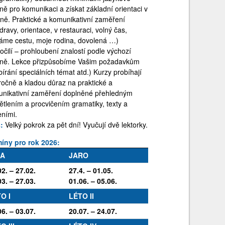
ně pro komunikaci a získat základní orientaci v
ině. Praktické a komunikativní zaměření
dravy, orientace, v restauraci, volný čas,
áme cestu, moje rodina, dovolená …)
očilí – prohloubení znalostí podle výchozí
ně. Lekce přizpůsobíme Vašim požadavkům
bírání speciálních témat atd.) Kurzy probíhají
ročně a kladou důraz na praktické a
nikativní zaměření doplněné přehledným
ětlením a procvičením gramatiky, texty a
eními.
:
Velký pokrok za pět dní! Vyučují dvě lektorky.
íny pro rok 2026:
MA
JARO
02. – 27.02.
27.4. – 01.05.
03. – 27.03.
01.06. – 05.06.
O I
LÉTO II
06. – 03.07.
20.07. – 24.07.