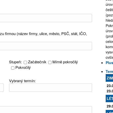
úrov
češt
(poz
hled
Pokr
úrov
zu firmou (název firmy, ulice, město, PSČ, stát, IČO,
(pro
celo
komu
vysv
cvič
Stupeň:
Začátečník
Mírně pokročilý
Plus
Pokročilý
Term
ZI
Vybraný termín:
23.
23.
LÉT
29.