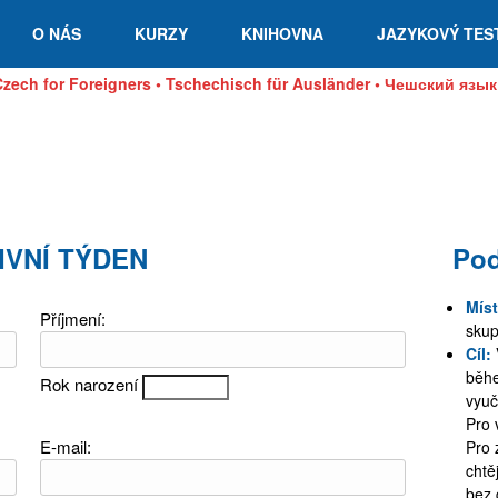
O NÁS
KURZY
KNIHOVNA
JAZYKOVÝ TES
 Czech for Foreigners • Tschechisch für Ausländer • Чешский яз
ZIVNÍ TÝDEN
Pod
Mís
Příjmení:
skup
Cíl:
běhe
Rok narození
vyuč
Pro 
E-mail:
Pro 
chtě
bez 